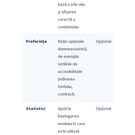
bază a site-ului
și afișarea
corectă a
conținutului.
Preferințe
Rețin opțiunile
Opțional
dumneavoastră,
de exemplu
setările de
accesibilitate
(mărimea
fontului,
contrast).
Statistici
Ajută la
Opțional
înțelegerea
modului în care
este utilizat