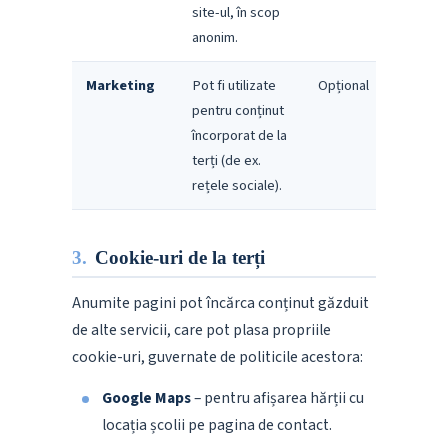
site-ul, în scop
anonim.
Marketing
Pot fi utilizate
Opțional
pentru conținut
încorporat de la
terți (de ex.
rețele sociale).
3.
Cookie-uri de la terți
Anumite pagini pot încărca conținut găzduit
de alte servicii, care pot plasa propriile
cookie-uri, guvernate de politicile acestora:
Google Maps
– pentru afișarea hărții cu
locația școlii pe pagina de contact.