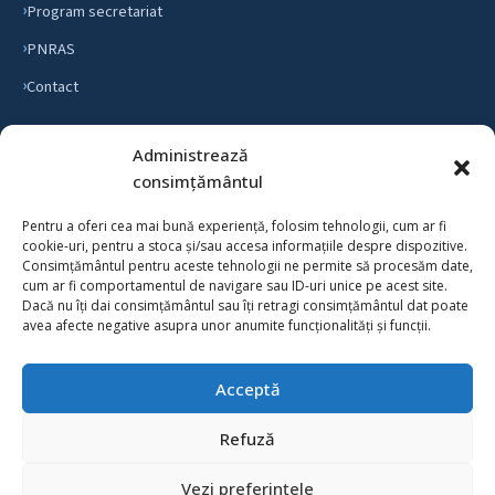
Program secretariat
PNRAS
Contact
Administrează
INFORMAȚII
consimțământul
Hotărâri C. A.
Pentru a oferi cea mai bună experiență, folosim tehnologii, cum ar fi
Transparență salarială
cookie-uri, pentru a stoca și/sau accesa informațiile despre dispozitive.
Consimțământul pentru aceste tehnologii ne permite să procesăm date,
Personalul școlii
cum ar fi comportamentul de navigare sau ID-uri unice pe acest site.
Dacă nu îți dai consimțământul sau îți retragi consimțământul dat poate
Consiliul de Administrație
avea afecte negative asupra unor anumite funcționalități și funcții.
Scurt istoric
Acceptă
Refuză
© 2026 Școala Gimnazială Nr.1 Lumina. Toate drepturile rezervate.
Politica de confidențialitate
Politica de cookie-uri
Vezi preferințele