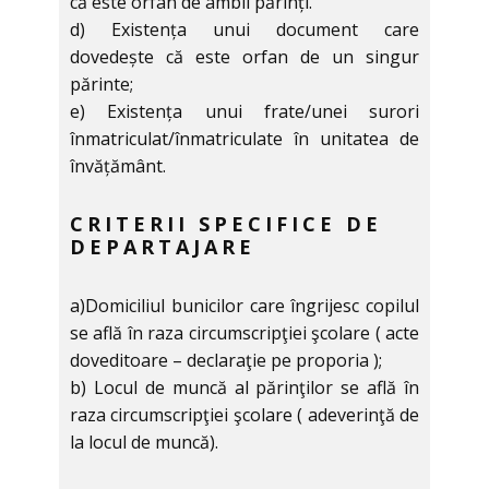
că este orfan de ambii părinți.
d) Existența unui document care
dovedește că este orfan de un singur
părinte;
e) Existența unui frate/unei surori
înmatriculat/înmatriculate în unitatea de
învățământ.
CRITERII SPECIFICE DE
DEPARTAJARE
a)Domiciliul bunicilor care îngrijesc copilul
se află în raza circumscripţiei şcolare ( acte
doveditoare – declaraţie pe proporia );
b) Locul de muncă al părinţilor se află în
raza circumscripţiei şcolare ( adeverinţă de
la locul de muncă).