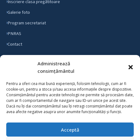
Înscriere clasa pregătitoare
Galerie foto
Program secretariat
PNRAS
Contact
Administrează
INFORMAȚII
consimțământul
Hotărâri C. A.
Pentru a oferi cea mai bună experiență, folosim tehnologii, cum ar fi
Transparență salarială
cookie-uri, pentru a stoca și/sau accesa informațiile despre dispozitive.
Consimțământul pentru aceste tehnologii ne permite să procesăm date,
Personalul școlii
cum ar fi comportamentul de navigare sau ID-uri unice pe acest site.
Dacă nu îți dai consimțământul sau îți retragi consimțământul dat poate
Consiliul de Administrație
avea afecte negative asupra unor anumite funcționalități și funcții.
Scurt istoric
Acceptă